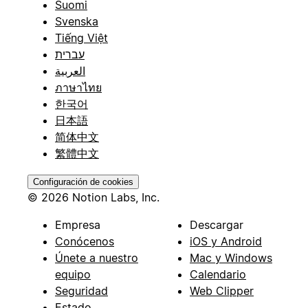
Suomi
Svenska
Tiếng Việt
עברית
العربية
ภาษาไทย
한국어
日本語
简体中文
繁體中文
Configuración de cookies
© 2026 Notion Labs, Inc.
Empresa
Descargar
Conócenos
iOS y Android
Únete a nuestro
Mac y Windows
equipo
Calendario
Seguridad
Web Clipper
Estado