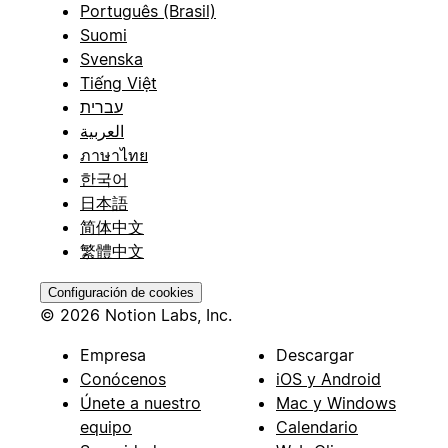
Português (Brasil)
Suomi
Svenska
Tiếng Việt
עברית
العربية
ภาษาไทย
한국어
日本語
简体中文
繁體中文
Configuración de cookies
© 2026 Notion Labs, Inc.
Empresa
Descargar
Conócenos
iOS y Android
Únete a nuestro
Mac y Windows
equipo
Calendario