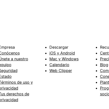
Empresa
Descargar
Recu
Conócenos
iOS y Android
Cent
Únete a nuestro
Mac y Windows
Prec
equipo
Calendario
Blog
Seguridad
Web Clipper
Com
Estado
Cone
Términos de uso y
Plant
privacidad
Prog
Tus derechos de
soci
privacidad