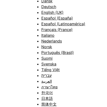
Dansk
Deutsch
English (UK)
Español (España)
Español (Latinoamérica)
Français (France)
Italiano
Nederlands
Norsk
Português (Brasil)
Suomi
Svenska
Tiếng Việt
עברית
العربية
ภาษาไทย
한국어
日本語
简体中文