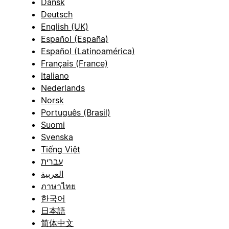
Dansk
Deutsch
English (UK)
Español (España)
Español (Latinoamérica)
Français (France)
Italiano
Nederlands
Norsk
Português (Brasil)
Suomi
Svenska
Tiếng Việt
עברית
العربية
ภาษาไทย
한국어
日本語
简体中文