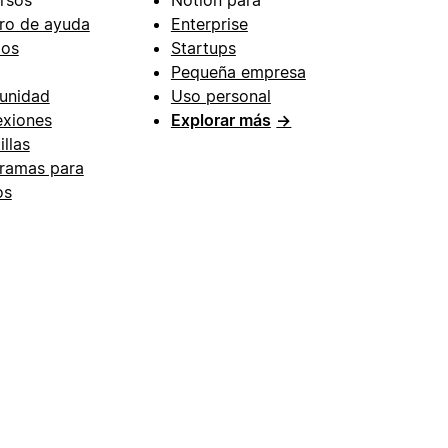
ro de ayuda
Enterprise
ios
Startups
Pequeña empresa
unidad
Uso personal
xiones
Explorar más
→
illas
ramas para
os