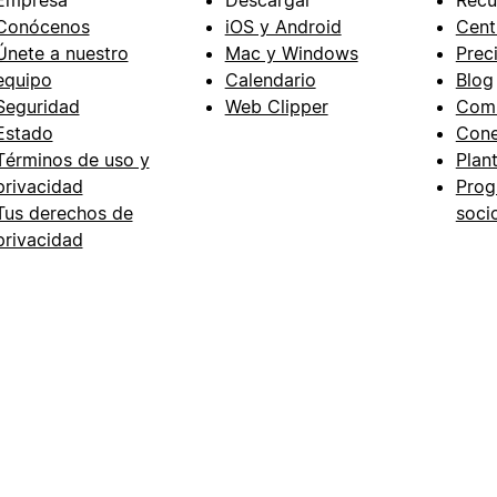
Conócenos
iOS y Android
Cent
Únete a nuestro
Mac y Windows
Prec
equipo
Calendario
Blog
Seguridad
Web Clipper
Com
Estado
Cone
Términos de uso y
Plant
privacidad
Prog
Tus derechos de
soci
privacidad