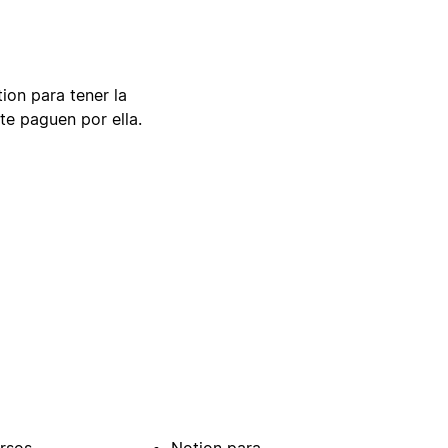
tion para tener la
te paguen por ella.
rsos
Notion para