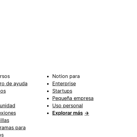
rsos
Notion para
ro de ayuda
Enterprise
ios
Startups
Pequeña empresa
unidad
Uso personal
xiones
Explorar más
→
illas
ramas para
os