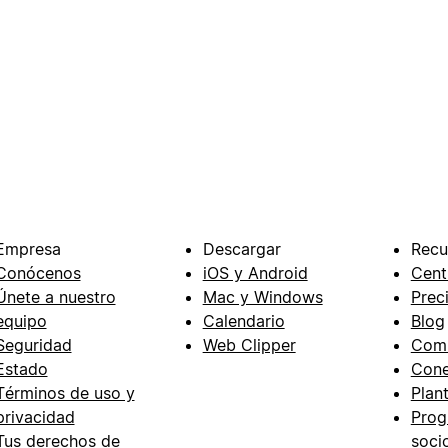
Empresa
Descargar
Recu
Conócenos
iOS y Android
Cent
Únete a nuestro
Mac y Windows
Prec
equipo
Calendario
Blog
Seguridad
Web Clipper
Com
Estado
Cone
Términos de uso y
Plant
privacidad
Prog
Tus derechos de
soci