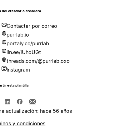
 del creador o creadora
Contactar por correo
purrlab.io
portaly.cc/purrlab
lin.ee/lUhoUGt
threads.com/@purrlab.oxo
Instagram
tir esta plantilla
ma actualización: hace 56 años
inos y condiciones