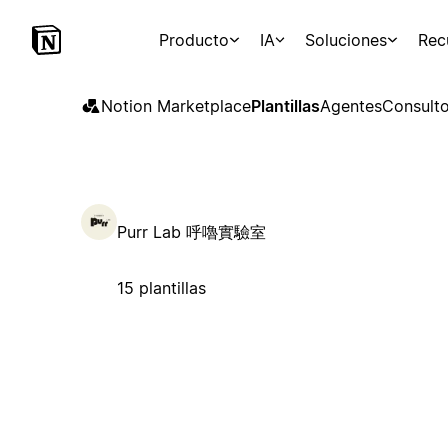
Producto
IA
Soluciones
Rec
Notion Marketplace
Plantillas
Agentes
Consulto
Purr Lab 呼嚕實驗室
15 plantillas