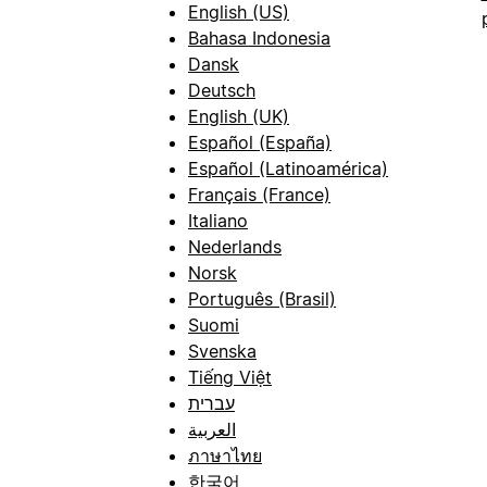
English (US)
Bahasa Indonesia
Dansk
Deutsch
English (UK)
Español (España)
Español (Latinoamérica)
Français (France)
Italiano
Nederlands
Norsk
Português (Brasil)
Suomi
Svenska
Tiếng Việt
עברית
العربية
ภาษาไทย
한국어