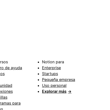
rsos
Notion para
ro de ayuda
Enterprise
ios
Startups
Pequeña empresa
unidad
Uso personal
xiones
Explorar más
→
illas
ramas para
os