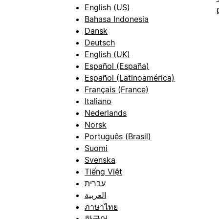
English (US)
Bahasa Indonesia
Dansk
Deutsch
English (UK)
Español (España)
Español (Latinoamérica)
Français (France)
Italiano
Nederlands
Norsk
Português (Brasil)
Suomi
Svenska
Tiếng Việt
עברית
العربية
ภาษาไทย
한국어