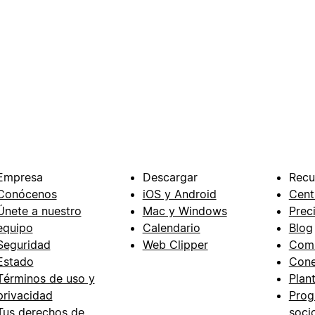
Empresa
Descargar
Recu
Conócenos
iOS y Android
Cent
Únete a nuestro
Mac y Windows
Prec
equipo
Calendario
Blog
Seguridad
Web Clipper
Com
Estado
Cone
Términos de uso y
Plant
privacidad
Prog
Tus derechos de
soci