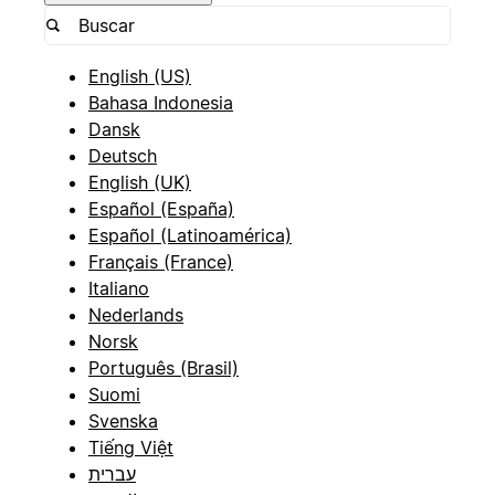
English (US)
Bahasa Indonesia
Dansk
Deutsch
English (UK)
Español (España)
Español (Latinoamérica)
Français (France)
Italiano
Nederlands
Norsk
Português (Brasil)
Suomi
Svenska
Tiếng Việt
עברית