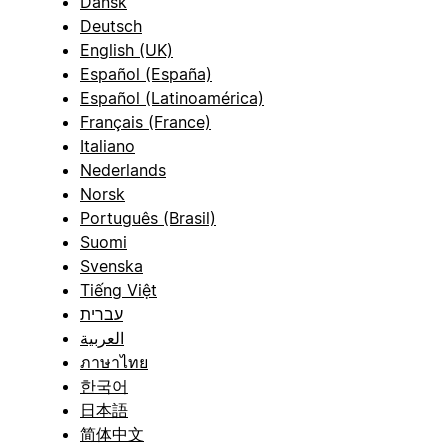
Dansk
Deutsch
English (UK)
Español (España)
Español (Latinoamérica)
Français (France)
Italiano
Nederlands
Norsk
Português (Brasil)
Suomi
Svenska
Tiếng Việt
עברית
العربية
ภาษาไทย
한국어
日本語
简体中文