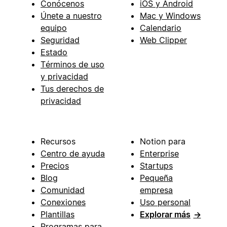
Conócenos
iOS y Android
Únete a nuestro
Mac y Windows
equipo
Calendario
Seguridad
Web Clipper
Estado
Términos de uso
y privacidad
Tus derechos de
privacidad
Recursos
Notion para
Centro de ayuda
Enterprise
Precios
Startups
Blog
Pequeña
Comunidad
empresa
Conexiones
Uso personal
Plantillas
Explorar más
→
Programas para