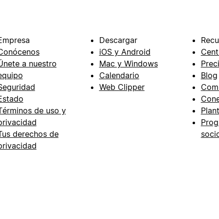
Empresa
Descargar
Recu
Conócenos
iOS y Android
Cent
Únete a nuestro
Mac y Windows
Prec
equipo
Calendario
Blog
Seguridad
Web Clipper
Com
Estado
Cone
Términos de uso y
Plant
privacidad
Prog
Tus derechos de
soci
privacidad