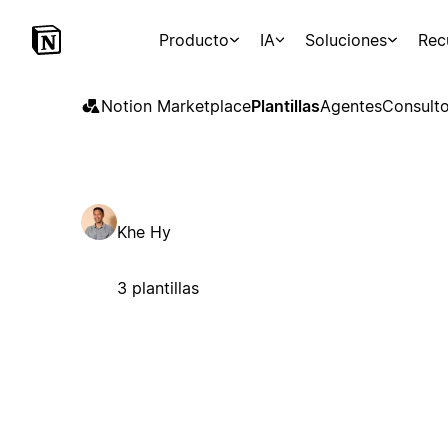
Producto
IA
Soluciones
Rec
Notion Marketplace
Plantillas
Agentes
Consulto
Khe Hy
3 plantillas