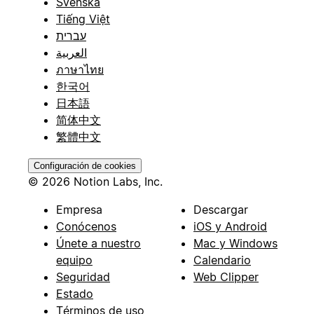
Svenska
Tiếng Việt
עברית
العربية
ภาษาไทย
한국어
日本語
简体中文
繁體中文
Configuración de cookies
© 2026 Notion Labs, Inc.
Empresa
Descargar
Conócenos
iOS y Android
Únete a nuestro
Mac y Windows
equipo
Calendario
Seguridad
Web Clipper
Estado
Términos de uso