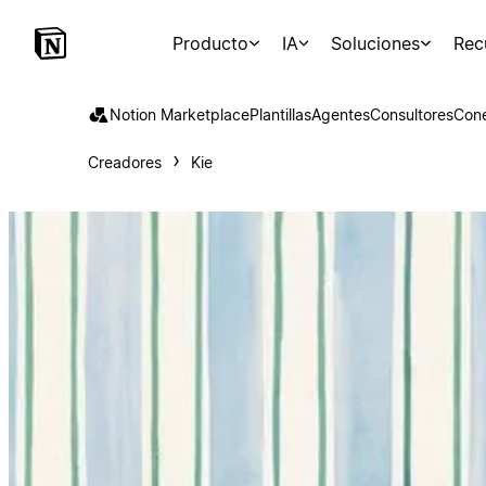
Producto
IA
Soluciones
Rec
Notion Marketplace
Plantillas
Agentes
Consultores
Con
Creadores
Kie