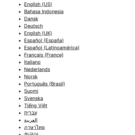
English (US)
Bahasa Indonesia
Dansk
Deutsch
English (UK)
Español (España)
Español (Latinoamérica)
Français (France)
Italiano
Nederlands
Norsk
Português (Brasil)
Suomi
Svenska
Tiếng Việt
עברית
العربية
ภาษาไทย
한국어