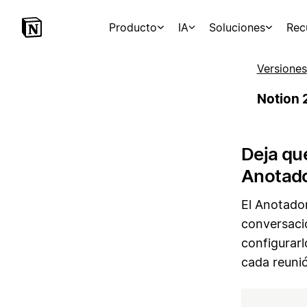
Producto
IA
Soluciones
Rec
Versiones
Notion 
Deja qu
Anotado
El Anotador
conversaci
configurar
cada reuni