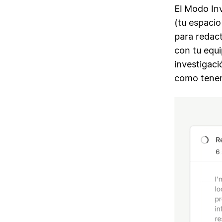
El Modo In
(tu espaci
para redac
con tu equi
investigac
como tener