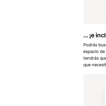
… ¡e inc
Podrás bus
espacio de
tendrás qu
que necesit