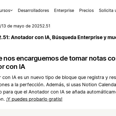
ursos
Desarrolladores
Enterprise
Precios
Solicita
/
13 de mayo de 2025
2.51
2.51: Anotador con IA, Búsqueda Enterprise y m
e nos encarguemos de tomar notas co
r con IA
 con IA es un nuevo tipo de bloque que registra y re
ones a la perfección. Además, si usas Notion Calenda
lo para que el Anotador con IA se añada automáticam
ón.
¡Y puedes probarlo gratis!