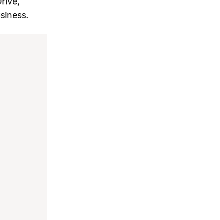
rive,
siness.