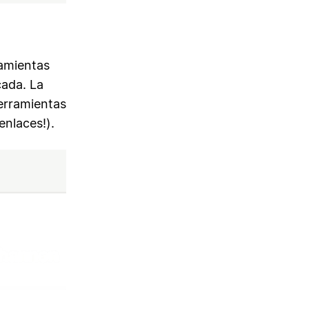
amientas
cada. La
erramientas
enlaces!).