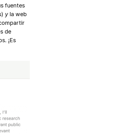
us fuentes
s)
y
la web
compartir
es de
s. ¡Es