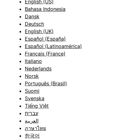
English (US)
Bahasa Indonesia
Dansk
Deutsch
English (UK)
Español (España)
Español (Latinoamérica)
Français (France)
Italiano
Nederlands
Norsk
Português (Brasil)
Suomi
Svenska
Tiếng Việt
עברית
العربية
ภาษาไทย
한국어