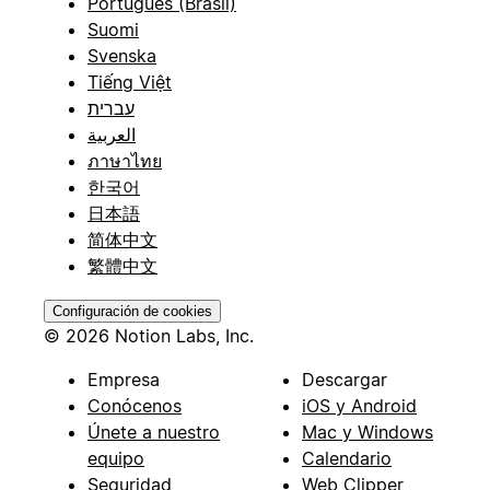
Português (Brasil)
Suomi
Svenska
Tiếng Việt
עברית
العربية
ภาษาไทย
한국어
日本語
简体中文
繁體中文
Configuración de cookies
© 2026 Notion Labs, Inc.
Empresa
Descargar
Conócenos
iOS y Android
Únete a nuestro
Mac y Windows
equipo
Calendario
Seguridad
Web Clipper