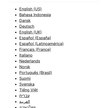
English (US)
Bahasa Indonesia
Dansk
Deutsch
English (UK)
Español (España)
Español (Latinoamérica)
Français (France)
Italiano
Nederlands
Norsk
Português (Brasil)
Suomi
Svenska
Tiếng Việt
עברית
العربية
ภาษาไทย