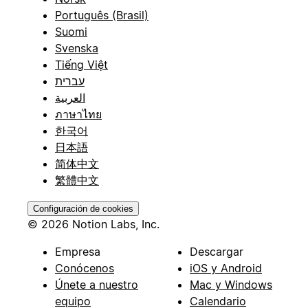
Português (Brasil)
Suomi
Svenska
Tiếng Việt
עברית
العربية
ภาษาไทย
한국어
日本語
简体中文
繁體中文
Configuración de cookies
© 2026 Notion Labs, Inc.
Empresa
Descargar
Conócenos
iOS y Android
Únete a nuestro
Mac y Windows
equipo
Calendario