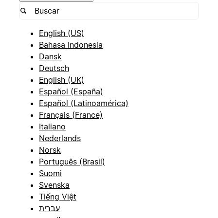
English (US)
Bahasa Indonesia
Dansk
Deutsch
English (UK)
Español (España)
Español (Latinoamérica)
Français (France)
Italiano
Nederlands
Norsk
Português (Brasil)
Suomi
Svenska
Tiếng Việt
עברית