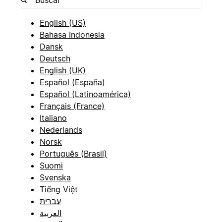
English (US)
Bahasa Indonesia
Dansk
Deutsch
English (UK)
Español (España)
Español (Latinoamérica)
Français (France)
Italiano
Nederlands
Norsk
Português (Brasil)
Suomi
Svenska
Tiếng Việt
עברית
العربية