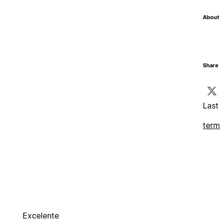
About 
Share 
Last
term
Excelente