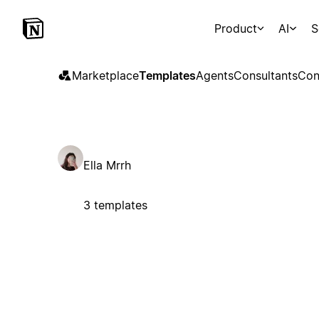
Product
AI
S
Marketplace
Templates
Agents
Consultants
Con
Ella Mrrh
3 templates