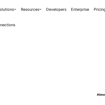
olutions
Resources
Developers
Enterprise
Pricin
nections
About