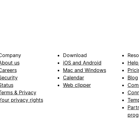
Company
Download
Reso
About us
iOS and Android
Help
Careers
Mac and Windows
Prici
Security
Calendar
Blog
Status
Web clipper
Com
Terms & Privacy
Conn
Your privacy rights
Temp
Part
pro