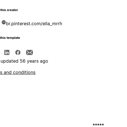
this creator
br.pinterest.com/ella_mrrh
this template
 updated 56 years ago
s and conditions