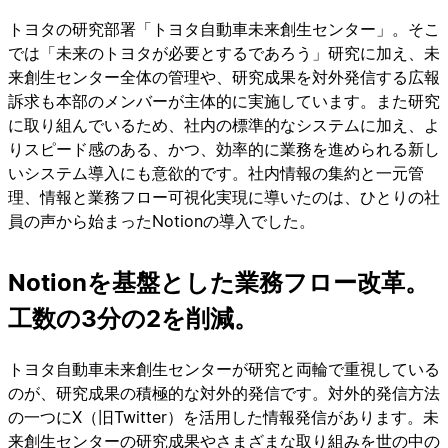
トヨタの研究部署「トヨタ自動車未来創生センター」。そこ
では「未来のトヨタが必要とするであろう」研究に加え、未
来創生センター全体の管理や、研究成果を対外発信する広報
訴求も本部のメンバーが主体的に実施しています。また研究
に取り組んでいるため、社内の標準的なシステムに加え、よ
りスピード感のある、かつ、効率的に業務を進められる新し
いシステム導入にも意欲的です。社内情報の集約と一元管
理、情報と業務フロー可視化実現に導いたのは、ひとりの社
員の声から始まったNotionの導入でした。
Notionを基盤とした業務フロー改革。
工数の3分の2を削減。
トヨタ自動車未来創生センターが研究と両輪で重視している
のが、研究成果の積極的な対外的発信です。対外的発信方法
の一つにX（旧Twitter）を活用した情報発信があります。未
来創生センターの研究成果やさまざまな取り組みを世の中の