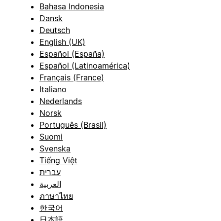
Bahasa Indonesia
Dansk
Deutsch
English (UK)
Español (España)
Español (Latinoamérica)
Français (France)
Italiano
Nederlands
Norsk
Português (Brasil)
Suomi
Svenska
Tiếng Việt
עברית
العربية
ภาษาไทย
한국어
日本語