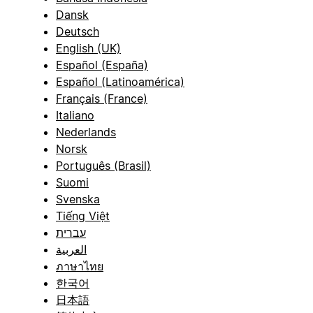
Dansk
Deutsch
English (UK)
Español (España)
Español (Latinoamérica)
Français (France)
Italiano
Nederlands
Norsk
Português (Brasil)
Suomi
Svenska
Tiếng Việt
עברית
العربية
ภาษาไทย
한국어
日本語