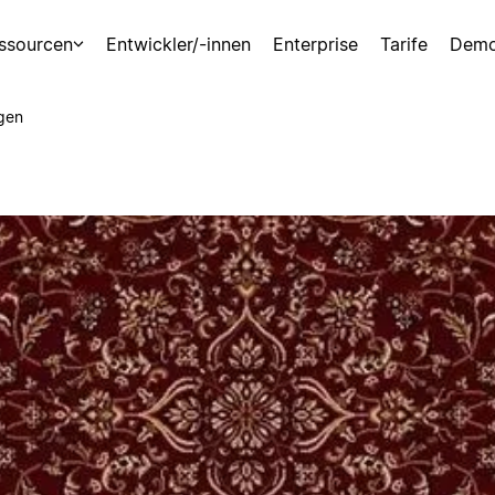
ssourcen
Entwickler/-innen
Enterprise
Tarife
Demo
gen