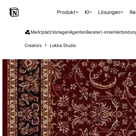
Produkt
KI
Lösungen
Re
Marktplatz
Vorlagen
Agenten
Berater/-innen
Verbindun
Creators
Lokka Studio