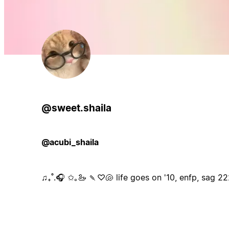
@sweet.shaila
@acubi_shaila
♫₊˚.🎧 ✩｡🦢 🍡♡🐚 life goes on '10, enfp, sag 