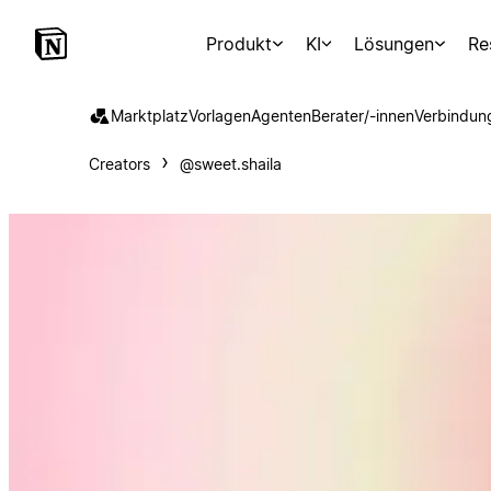
Produkt
KI
Lösungen
Re
Marktplatz
Vorlagen
Agenten
Berater/-innen
Verbindun
Creators
@sweet.shaila