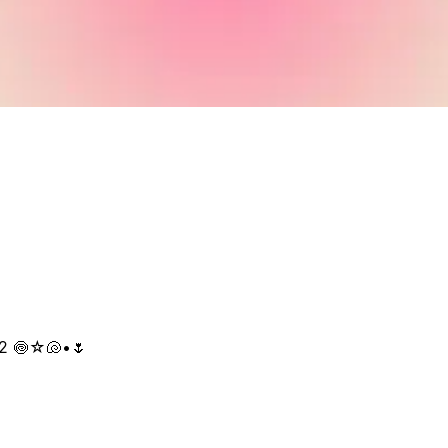
222 🍥☆🐚•🌷