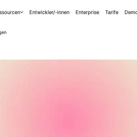
ssourcen
Entwickler/-innen
Enterprise
Tarife
Demo
gen