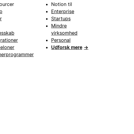
ourcer
Notion til
p
Enterprise
r
Startups
Mindre
esskab
virksomhed
grationer
Personal
eloner
Udforsk mere
→
nerprogrammer