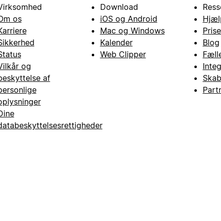
Virksomhed
Download
Ress
Om os
iOS og Android
Hjæl
Karriere
Mac og Windows
Prise
Sikkerhed
Kalender
Blog
Status
Web Clipper
Fæll
Vilkår og
Inte
beskyttelse af
Skab
personlige
Part
oplysninger
Dine
databeskyttelsesrettigheder