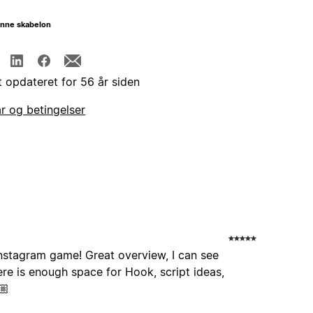
enne skabelon
t opdateret for 56 år siden
år og betingelser
instagram game! Great overview, I can see
ere is enough space for Hook, script ideas,
🏼