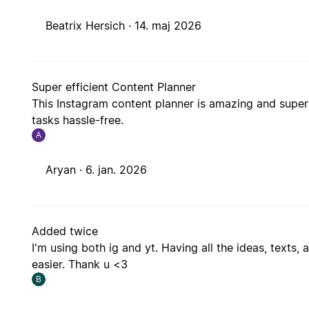
Beatrix Hersich ·
14. maj 2026
Super efficient Content Planner
This Instagram content planner is amazing and super 
tasks hassle-free.
A
Aryan ·
6. jan. 2026
Added twice
I'm using both ig and yt. Having all the ideas, text
easier. Thank u <3
B