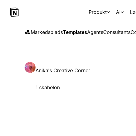
Produkt
AI
Lø
Markedsplads
Templates
Agents
Consultants
Co
Anika's Creative Corner
1 skabelon