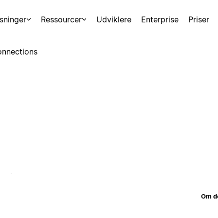
sninger
Ressourcer
Udviklere
Enterprise
Priser
nnections
Om d