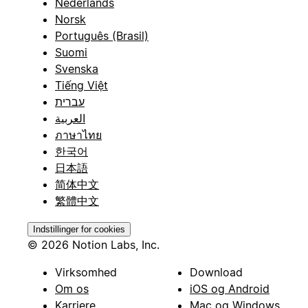
Nederlands
Norsk
Português (Brasil)
Suomi
Svenska
Tiếng Việt
עברית
العربية
ภาษาไทย
한국어
日本語
简体中文
繁體中文
Indstillinger for cookies
© 2026 Notion Labs, Inc.
Virksomhed
Download
Om os
iOS og Android
Karriere
Mac og Windows