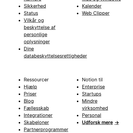
Sikkerhed
Kalender
Status
Web Clipper
Vilkår og
beskyttelse af
personlige
oplysninger
Dine
databeskyttelsesrettigheder
Ressourcer
Notion til
Hjælp
Enterprise
Priser
Startups
Blog
Mindre
Fællesskab
virksomhed
Integrationer
Personal
Skabeloner
Udforsk mere
→
Partnerprogrammer