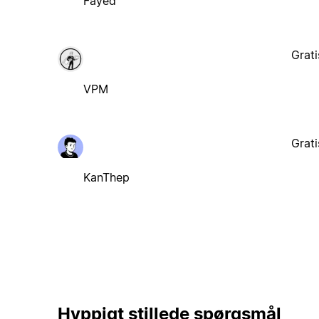
Fayed
Grati
VPM
Grati
KanThep
Hyppigt stillede spørgsmål