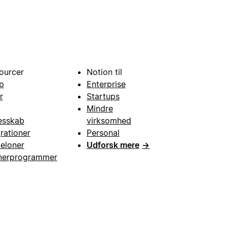
ourcer
Notion til
p
Enterprise
r
Startups
Mindre
esskab
virksomhed
grationer
Personal
eloner
Udforsk mere
→
nerprogrammer