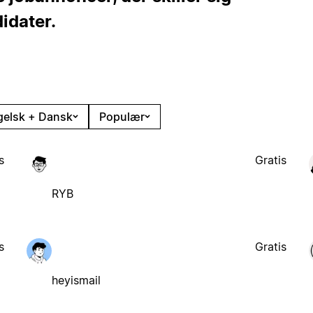
idater.
gelsk + Dansk
Populær
s
Gratis
RYB
s
Gratis
heyismail