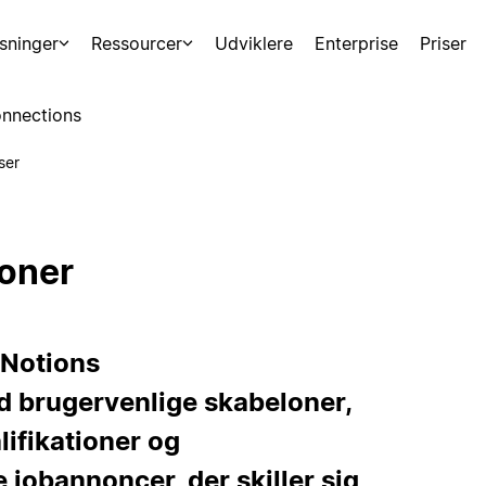
sninger
Ressourcer
Udviklere
Enterprise
Priser
nnections
ser
loner
 Notions
d brugervenlige skabeloner,
lifikationer og
jobannoncer, der skiller sig