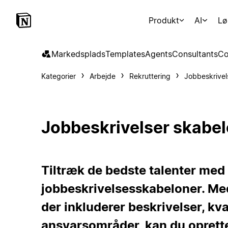
Produkt
AI
Lø
Markedsplads
Templates
Agents
Consultants
Co
Kategorier
Arbejde
Rekruttering
Jobbeskrivel
Jobbeskrivelser skabe
Tiltræk de bedste talenter med
jobbeskrivelsesskabeloner. Me
der inkluderer beskrivelser, kva
ansvarsområder, kan du oprette 