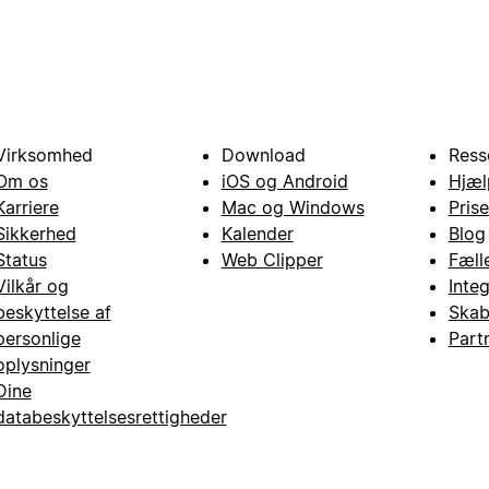
Virksomhed
Download
Ress
Om os
iOS og Android
Hjæl
Karriere
Mac og Windows
Prise
Sikkerhed
Kalender
Blog
Status
Web Clipper
Fæll
Vilkår og
Inte
beskyttelse af
Skab
personlige
Part
oplysninger
Dine
databeskyttelsesrettigheder