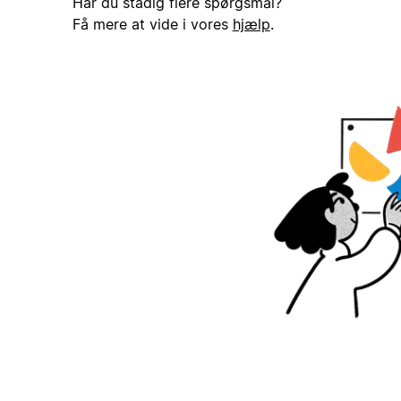
Har du stadig flere spørgsmål?
Få mere at vide i vores
hjælp
.