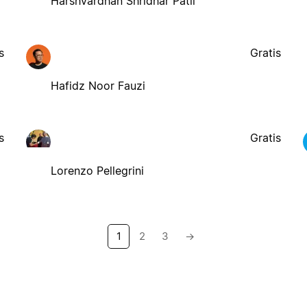
Harshvardhan Shridhar Patil
s
Gratis
Hafidz Noor Fauzi
s
Gratis
Lorenzo Pellegrini
1
2
3
→