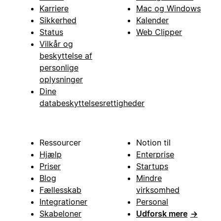
Karriere
Mac og Windows
Sikkerhed
Kalender
Status
Web Clipper
Vilkår og
beskyttelse af
personlige
oplysninger
Dine
databeskyttelsesrettigheder
Ressourcer
Notion til
Hjælp
Enterprise
Priser
Startups
Blog
Mindre
Fællesskab
virksomhed
Integrationer
Personal
Skabeloner
Udforsk mere
→