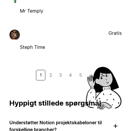
Mr Temply
Gratis
Steph Time
1
2
3
4
5
→
Hyppigt stillede spørgsmål
Understøtter Notion projektskabeloner til
forskellige brancher?