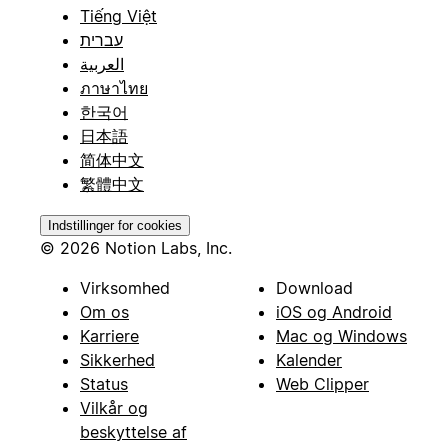
Tiếng Việt
עברית
العربية
ภาษาไทย
한국어
日本語
简体中文
繁體中文
Indstillinger for cookies
© 2026 Notion Labs, Inc.
Virksomhed
Download
Om os
iOS og Android
Karriere
Mac og Windows
Sikkerhed
Kalender
Status
Web Clipper
Vilkår og
beskyttelse af