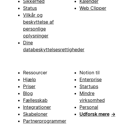
Sikkerhed
Kalender
Status
Web Clipper
Vilkår og
beskyttelse af
personlige
oplysninger
Dine
databeskyttelsesrettigheder
Ressourcer
Notion til
Hjælp
Enterprise
Priser
Startups
Blog
Mindre
Fællesskab
virksomhed
Integrationer
Personal
Skabeloner
Udforsk mere
→
Partnerprogrammer