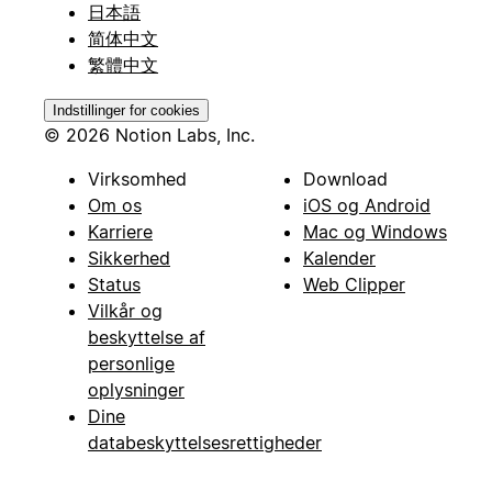
日本語
简体中文
繁體中文
Indstillinger for cookies
© 2026 Notion Labs, Inc.
Virksomhed
Download
Om os
iOS og Android
Karriere
Mac og Windows
Sikkerhed
Kalender
Status
Web Clipper
Vilkår og
beskyttelse af
personlige
oplysninger
Dine
databeskyttelsesrettigheder