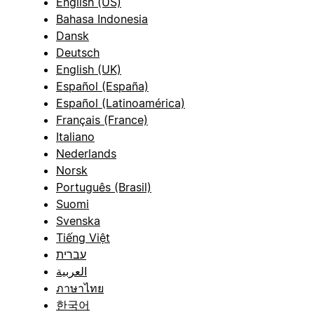
English (US)
Bahasa Indonesia
Dansk
Deutsch
English (UK)
Español (España)
Español (Latinoamérica)
Français (France)
Italiano
Nederlands
Norsk
Português (Brasil)
Suomi
Svenska
Tiếng Việt
עברית
العربية
ภาษาไทย
한국어