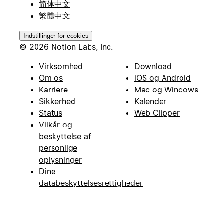
简体中文
繁體中文
Indstillinger for cookies
© 2026 Notion Labs, Inc.
Virksomhed
Download
Om os
iOS og Android
Karriere
Mac og Windows
Sikkerhed
Kalender
Status
Web Clipper
Vilkår og
beskyttelse af
personlige
oplysninger
Dine
databeskyttelsesrettigheder