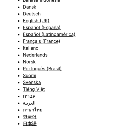
Bahasa Indonesia
Dansk
Deutsch
English (UK)
Español (España)
Español (Latinoamérica)
Français (France)
Italiano
Nederlands
Norsk
Português (Brasil)
Suomi
Svenska
Tiếng Việt
עברית
العربية
ภาษาไทย
한국어
日本語