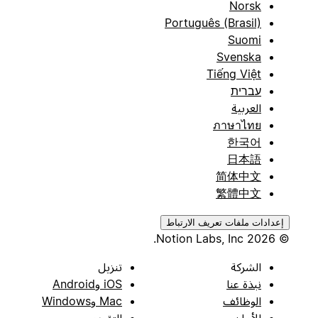
Norsk
Português (Brasil)
Suomi
Svenska
Tiếng Việt
עברית
العربية
ภาษาไทย
한국어
日本語
简体中文
繁體中文
إعدادات ملفات تعريف الارتباط
© 2026 Notion Labs, Inc.
الشركة
تنزيل
نبذة عنا
iOS وAndroid
الوظائف
Mac وWindows
الأمان
التقويم