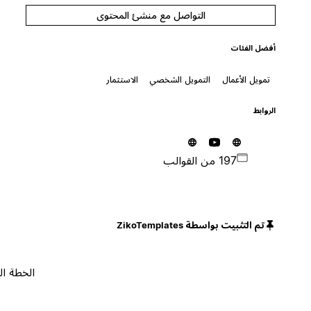
التواصل مع منشئ المحتوى
أفضل الفئات
تمويل الأعمال
التمويل الشخصي
الاستثمار
الروابط
197 من القوالب
تم التثبيت بواسطة ZikoTemplates
الخطة المجانية