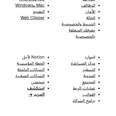
الوظائف
Mac وWindows
الأمان
التقويم
الحالة
Web Clipper
الشروط والخصوصية
حقوقك المتعلقة
بالخصوصية
الموارد
Notion لأجل
مركز المساعدة
الخطة المؤسسية
التسعير
الشركات الناشئة
المدونة
الشركات الصغيرة
المجتمع
شخصي
عمليات الربط
استكشف
القوالب
المزيد
→
برامج الشركاء