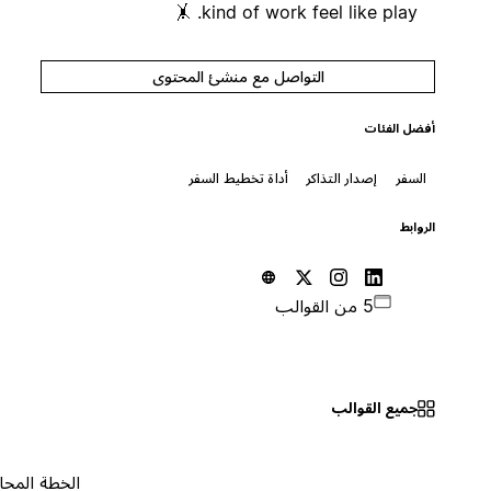
kind of work feel like play. 🤸
التواصل مع منشئ المحتوى
أفضل الفئات
السفر
إصدار التذاكر
أداة تخطيط السفر
الروابط
5 من القوالب
جميع القوالب
الخطة المجانية
٠