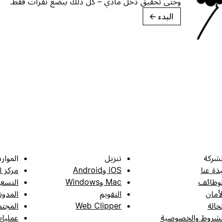
وحتى تحقيق دخل مادي – كل ذلك ببضع نقرات فقط.
البدء
→
لشركة
تنزيل
الموارد
بذة عنا
iOS وAndroid
مركز ا
لوظائف
Mac وWindows
التسعي
لأمان
التقويم
المدون
لحالة
Web Clipper
المجتم
لشروط والخصوصية
عمليات