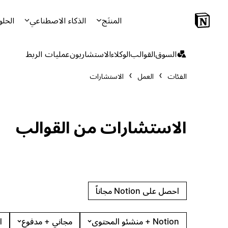
المنتَج
الذكاء الاصطناعي
الحلو
السوق
القوالب
الوكلاء
الاستشاريون
عمليات الربط
الفئات
العمل
الاستشارات
الاستشارات من القوالب
احصل على Notion مجاناً
Notion + منشئو المحتوى
مجاني + مدفوع
ا