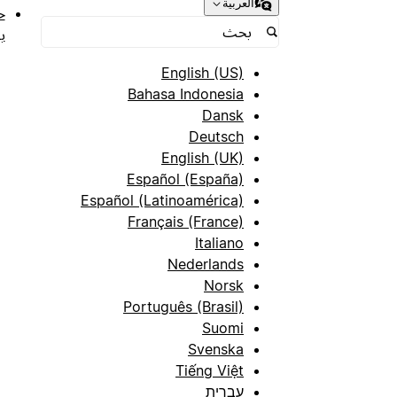
العربية
ح
ب
English (US)
Bahasa Indonesia
Dansk
Deutsch
English (UK)
Español (España)
Español (Latinoamérica)
Français (France)
Italiano
Nederlands
Norsk
Português (Brasil)
Suomi
Svenska
Tiếng Việt
עברית