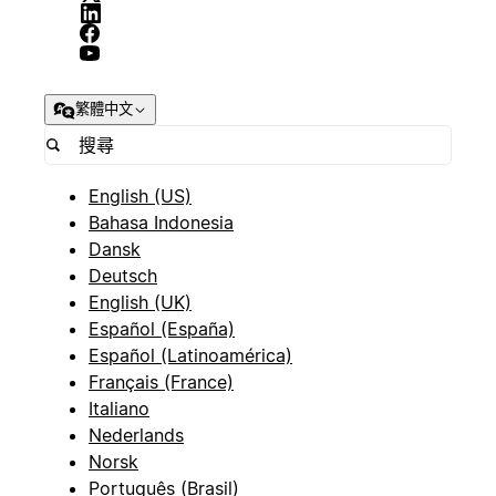
繁體中文
English (US)
Bahasa Indonesia
Dansk
Deutsch
English (UK)
Español (España)
Español (Latinoamérica)
Français (France)
Italiano
Nederlands
Norsk
Português (Brasil)