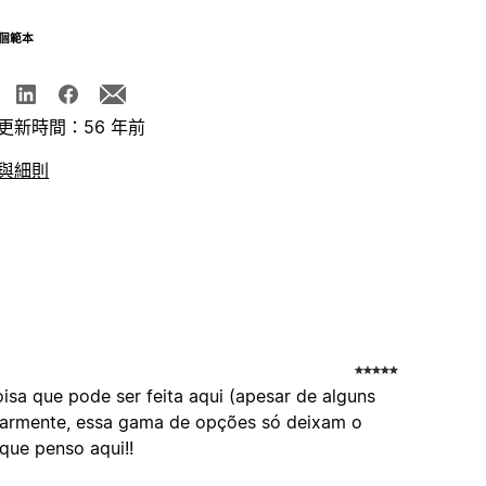
個範本
更新時間：56 年前
與細則
sa que pode ser feita aqui (apesar de alguns
cularmente, essa gama de opções só deixam o
que penso aqui!!