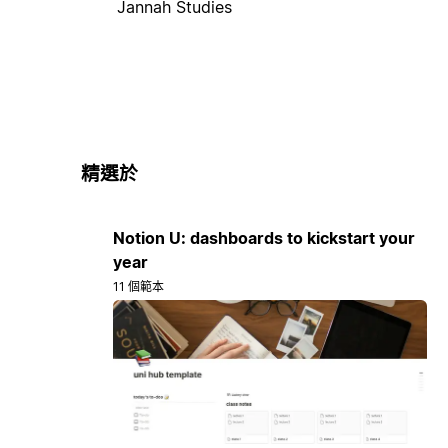
Jannah Studies
精選於
Notion U: dashboards to kickstart your
year
11 個範本