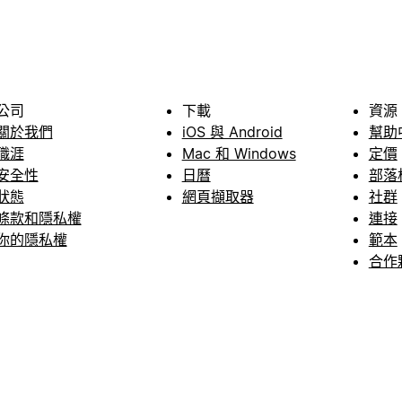
公司
下載
資源
關於我們
iOS 與 Android
幫助
職涯
Mac 和 Windows
定價
安全性
日曆
部落
狀態
網頁擷取器
社群
條款和隱私權
連接
你的隱私權
範本
合作