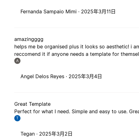
Fernanda Sampaio Mimi ·
2025年3月11日
amazingggg
helps me be organised plus it looks so aesthetic! i am
reccomend it if anyone needs a template for themsel
A
Angel Delos Reyes ·
2025年3月4日
Great Template
Perfect for what I need. Simple and easy to use. Gre
T
Tegan ·
2025年3月2日