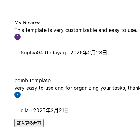
My Review
This template is very customizable and easy to use.
S
Sophia04 Undayag ·
2025年2月23日
bomb template
very easy to use and for organizing your tasks, thank
E
ella ·
2025年2月21日
載入更多內容