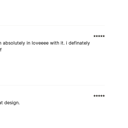
 absolutely in loveeee with it. i definately
f
at design.