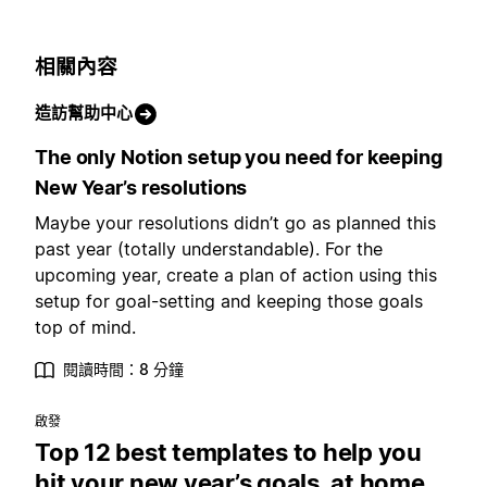
相關內容
造訪幫助中心
The only Notion setup you need for keeping
New Year’s resolutions
Maybe your resolutions didn’t go as planned this
past year (totally understandable). For the
upcoming year, create a plan of action using this
setup for goal-setting and keeping those goals
top of mind.
閱讀時間：8 分鐘
啟發
Top 12 best templates to help you
hit your new year’s goals, at home