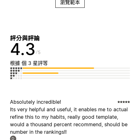
瀏覽範本
評分與評論
4.3
5
根據 個 3 星評等
Absolutely incredible!
Its very helpful and useful, it enables me to actual
refine this to my habits, really good template,
would a thousand percent recommend, should be
number in the rankings!!
D