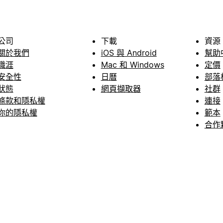
公司
下載
資源
關於我們
iOS 與 Android
幫助
職涯
Mac 和 Windows
定價
安全性
日曆
部落
狀態
網頁擷取器
社群
條款和隱私權
連接
你的隱私權
範本
合作