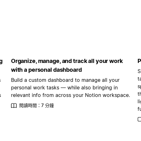
g
Organize, manage, and track all your work
P
with a personal dashboard
S
t
s
Build a custom dashboard to manage all your
s
personal work tasks — while also bringing in
t
s
relevant info from across your Notion workspace.
l
閱讀時間：7 分鐘
f