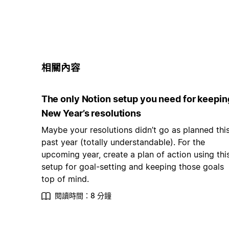
相關內容
The only Notion setup you need for keepin
New Year’s resolutions
Maybe your resolutions didn’t go as planned thi
past year (totally understandable). For the
upcoming year, create a plan of action using thi
setup for goal-setting and keeping those goals
top of mind.
閱讀時間：8 分鐘