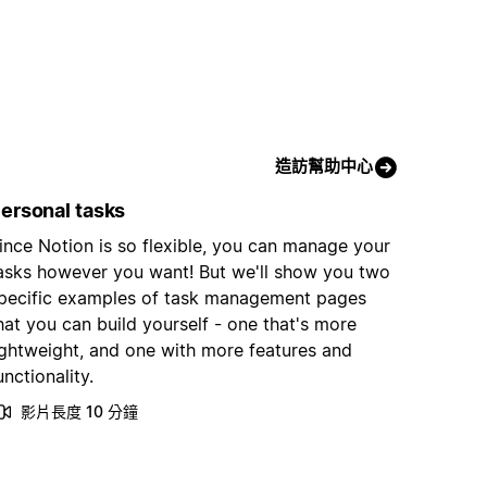
造訪幫助中心
ersonal tasks
ince Notion is so flexible, you can manage your
asks however you want! But we'll show you two
pecific examples of task management pages
hat you can build yourself - one that's more
ightweight, and one with more features and
unctionality.
影片長度 10 分鐘