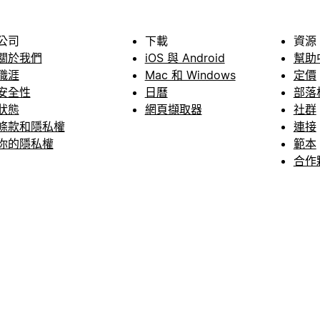
公司
下載
資源
關於我們
iOS 與 Android
幫助
職涯
Mac 和 Windows
定價
安全性
日曆
部落
狀態
網頁擷取器
社群
條款和隱私權
連接
你的隱私權
範本
合作