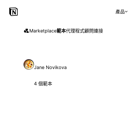
產品
Marketplace
範本
代理程式
顧問
連接
Jane Novikova
4 個範本