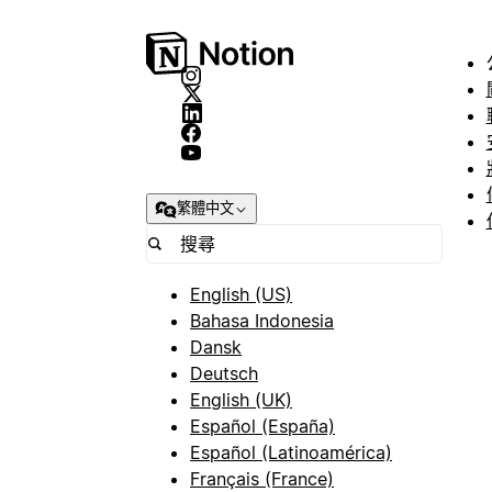
繁體中文
English (US)
Bahasa Indonesia
Dansk
Deutsch
English (UK)
Español (España)
Español (Latinoamérica)
Français (France)