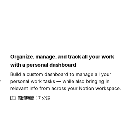
Organize, manage, and track all your work
with a personal dashboard
Build a custom dashboard to manage all your
e
personal work tasks — while also bringing in
relevant info from across your Notion workspace.
閱讀時間：7 分鐘