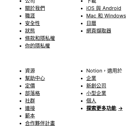
公司
下載
關於我們
iOS 與 Android
職涯
Mac 和 Windows
安全性
日曆
狀態
網頁擷取器
條款和隱私權
你的隱私權
資源
Notion，適用於
幫助中心
企業
定價
新創公司
部落格
小型企業
社群
個人
連接
探索更多功能
→
範本
合作夥伴計畫