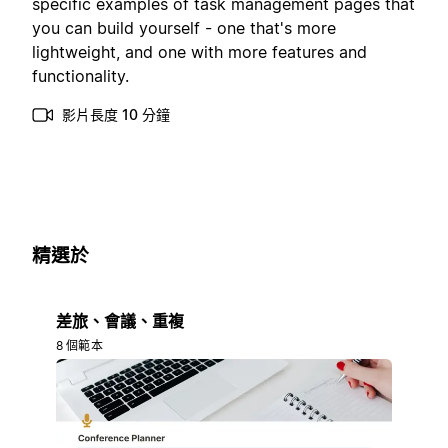
specific examples of task management pages that
you can build yourself - one that's more
lightweight, and one with more features and
functionality.
影片長度 10 分鐘
精選於
差旅、會議、重複
8 個範本