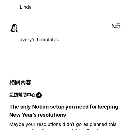
Linda
免費
avery's templates
相關內容
造訪幫助中心
The only Notion setup you need for keeping
New Year’s resolutions
Maybe your resolutions didn’t go as planned this