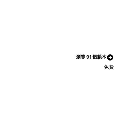
瀏覽 91 個範本
免費