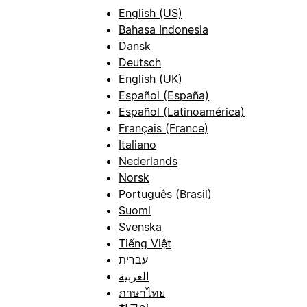
English (US)
Bahasa Indonesia
Dansk
Deutsch
English (UK)
Español (España)
Español (Latinoamérica)
Français (France)
Italiano
Nederlands
Norsk
Português (Brasil)
Suomi
Svenska
Tiếng Việt
עברית
العربية
ภาษาไทย