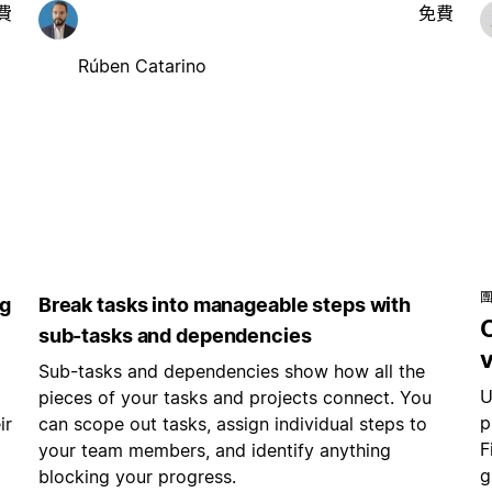
費
免費
Rúben Catarino
ng
Break tasks into manageable steps with
C
sub-tasks and dependencies
v
Sub-tasks and dependencies show how all the
U
pieces of your tasks and projects connect. You
p
ir
can scope out tasks, assign individual steps to
F
your team members, and identify anything
g
blocking your progress.