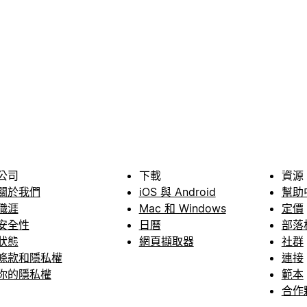
公司
下載
資源
關於我們
iOS 與 Android
幫助
職涯
Mac 和 Windows
定價
安全性
日曆
部落
狀態
網頁擷取器
社群
條款和隱私權
連接
你的隱私權
範本
合作