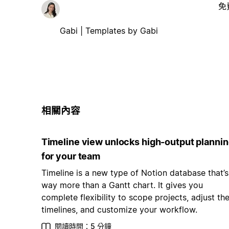
免
Gabi | Templates by Gabi
相關內容
Timeline view unlocks high-output planni
for your team
Timeline is a new type of Notion database that’s
way more than a Gantt chart. It gives you
complete flexibility to scope projects, adjust the
timelines, and customize your workflow.
閱讀時間：5 分鐘