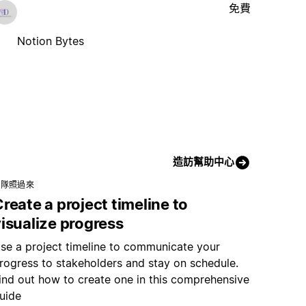
免費
Notion Bytes
造訪幫助中心
團隊照過來
reate a project timeline to
isualize progress
se a project timeline to communicate your
rogress to stakeholders and stay on schedule.
ind out how to create one in this comprehensive
uide