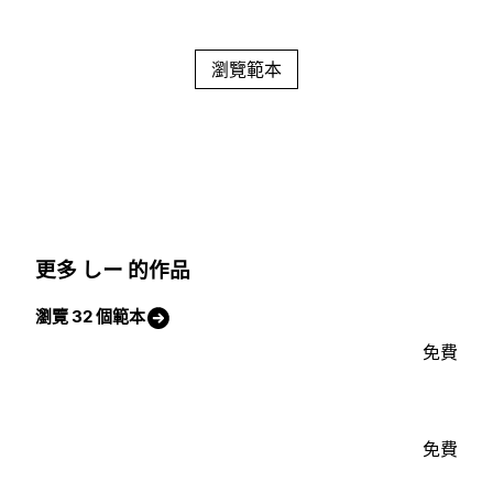
瀏覽範本
更多 しー 的作品
瀏覽 32 個範本
免費
免費