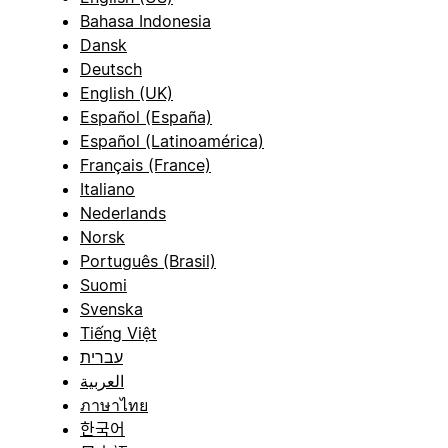
Bahasa Indonesia
Dansk
Deutsch
English (UK)
Español (España)
Español (Latinoamérica)
Français (France)
Italiano
Nederlands
Norsk
Português (Brasil)
Suomi
Svenska
Tiếng Việt
עברית
العربية
ภาษาไทย
한국어