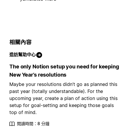
相關內容
造訪幫助中心
The only Notion setup you need for keeping
New Year’s resolutions
Maybe your resolutions didn’t go as planned this
past year (totally understandable). For the
upcoming year, create a plan of action using this
setup for goal-setting and keeping those goals
top of mind.
閱讀時間：8 分鐘