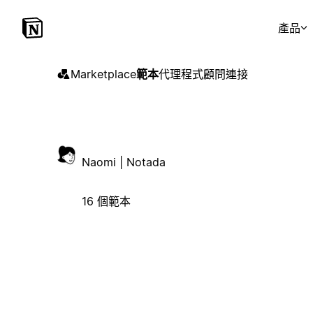
產品
Marketplace
範本
代理程式
顧問
連接
Naomi | Notada
16 個範本