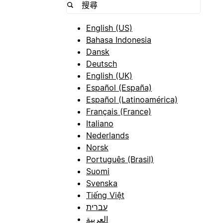
English (US)
Bahasa Indonesia
Dansk
Deutsch
English (UK)
Español (España)
Español (Latinoamérica)
Français (France)
Italiano
Nederlands
Norsk
Português (Brasil)
Suomi
Svenska
Tiếng Việt
עברית
العربية