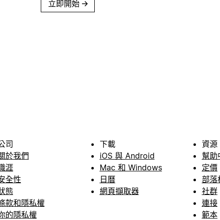
立即開始
→
公司
下載
資源
關於我們
iOS 與 Android
幫助
職涯
Mac 和 Windows
定價
安全性
日曆
部落
狀態
網頁擷取器
社群
條款和隱私權
連接
你的隱私權
範本