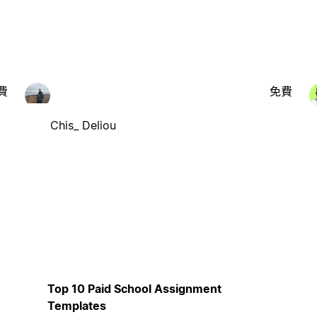
費
免費
Chis_ Deliou
Top 10 Paid School Assignment
Templates