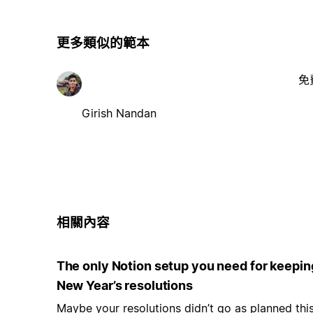
更多類似的範本
免
Girish Nandan
相關內容
The only Notion setup you need for keepin
New Year’s resolutions
Maybe your resolutions didn’t go as planned thi