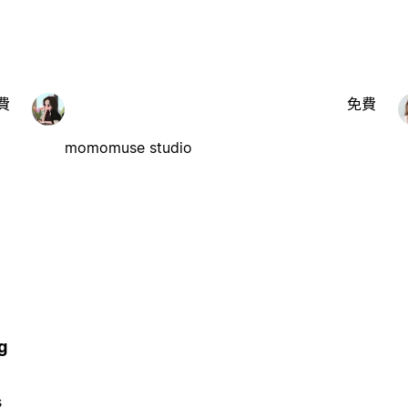
費
免費
momomuse studio
g
s