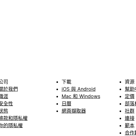
公司
下載
資源
關於我們
iOS 與 Android
幫助
職涯
Mac 和 Windows
定價
安全性
日曆
部落
狀態
網頁擷取器
社群
條款和隱私權
連接
你的隱私權
範本
合作