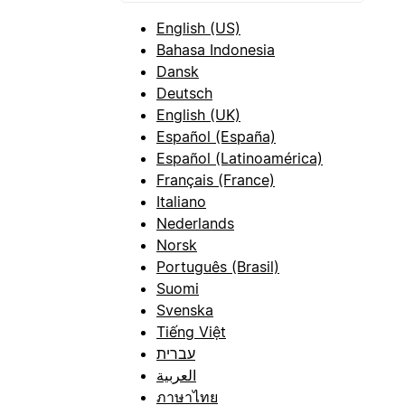
English (US)
Bahasa Indonesia
Dansk
Deutsch
English (UK)
Español (España)
Español (Latinoamérica)
Français (France)
Italiano
Nederlands
Norsk
Português (Brasil)
Suomi
Svenska
Tiếng Việt
עברית
العربية
ภาษาไทย