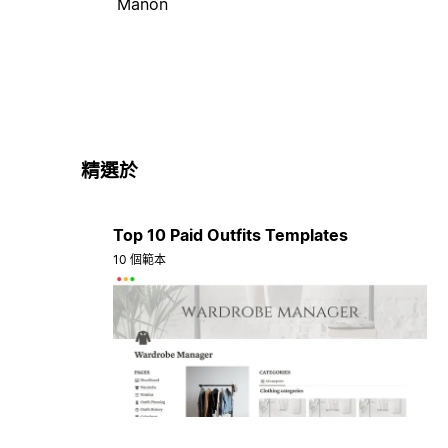
Manon
精選於
Top 10 Paid Outfits Templates
10 個範本