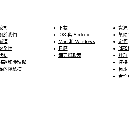
公司
下載
資源
關於我們
iOS 與 Android
幫助
職涯
Mac 和 Windows
定價
安全性
日曆
部落
狀態
網頁擷取器
社群
條款和隱私權
連接
你的隱私權
範本
合作