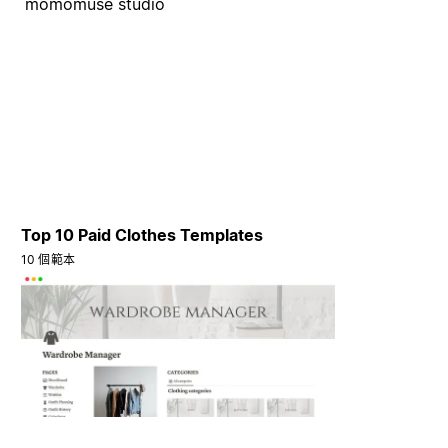
momomuse studio
Top 10 Paid Clothes Templates
10 個範本